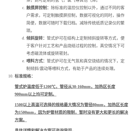
体，到可定制的氢气，氯气等其他气体。
触摸屏控制：
除标准的温控仪控制以外，通过不同的客
户需求，可定制触摸屏控制，数据可视化的同时，操作
简便，数据可随时下载归档。减除传统纸质记录仪的繁
琐。
倾斜旋转：
管式炉可在结构上定制倾斜旋转等方式，便
于客户针对工艺和产品烧结过程的控制，真空情况下可
考虑磁流体或旋转密封。
喂料方式：
管式炉可在无气氛和真空烧结的情况下，定
制倾斜/震动等喂料方式，有助于产品的连续处理。
标准规格：
管式炉温度低于1200℃，管径从30-160mm，加热区长度
900mm以上均可定制。
1500以上高温可选择的规格最大情况为管径80mm，加热区长度
为1500mm，因为炉管材质的限制，暂时没有更大和更长的解决
方案。
具体详情和解决方案可咨询我司。